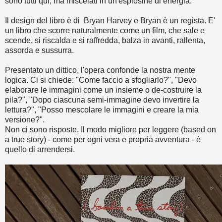
sono tutti qui, ma miscelati in un'esplosine di energia.
Il design del libro è di Bryan Harvey e Bryan è un regista. E'
un libro che scorre naturalmente come un film, che sale e
scende, si riscalda e si raffredda, balza in avanti, rallenta,
assorda e sussurra.
Presentato un dittico, l'opera confonde la nostra mente
logica. Ci si chiede: "Come faccio a sfogliarlo?", "Devo
elaborare le immagini come un insieme o de-costruire la
pila?", "Dopo ciascuna semi-immagine devo invertire la
lettura?", "Posso mescolare le immagini e creare la mia
versione?".
Non ci sono risposte. Il modo migliore per leggere (based on
a true story) - come per ogni vera e propria avventura - è
quello di arrendersi.