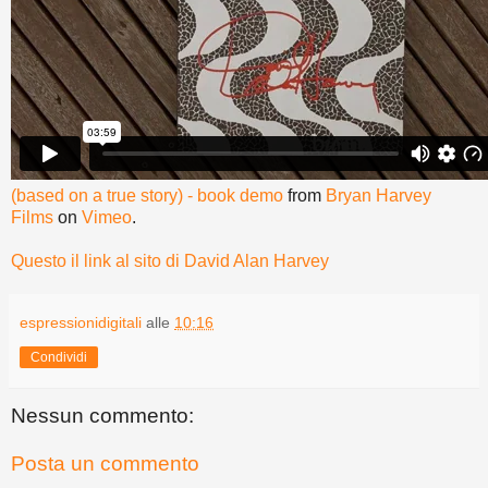
(based on a true story) - book demo
from
Bryan Harvey
Films
on
Vimeo
.
Questo il link al sito di David Alan Harvey
espressionidigitali
alle
10:16
Condividi
Nessun commento:
Posta un commento