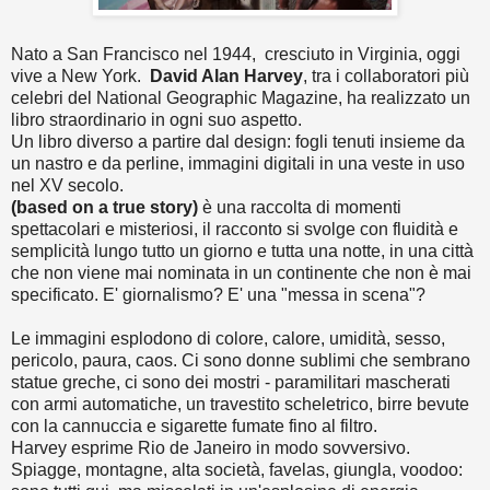
Nato a San Francisco nel 1944, cresciuto in Virginia, oggi
vive a New York.
David Alan Harvey
, tra i collaboratori più
celebri del National Geographic Magazine, ha realizzato un
libro straordinario in ogni suo aspetto.
Un libro diverso a partire dal design: fogli tenuti insieme da
un nastro e da perline, immagini digitali in una veste in uso
nel XV secolo.
(based on a true story)
è una raccolta di momenti
spettacolari e misteriosi, il racconto si svolge con fluidità e
semplicità lungo tutto un giorno e tutta una notte, in una città
che non viene mai nominata in un continente che non è mai
specificato. E' giornalismo? E' una "messa in scena"?
Le immagini esplodono di colore, calore, umidità, sesso,
pericolo, paura, caos. Ci sono donne sublimi che sembrano
statue greche, ci sono dei mostri - paramilitari mascherati
con armi automatiche, un travestito scheletrico, birre bevute
con la cannuccia e sigarette fumate fino al filtro.
Harvey esprime Rio de Janeiro in modo sovversivo.
Spiagge, montagne, alta società, favelas, giungla, voodoo: