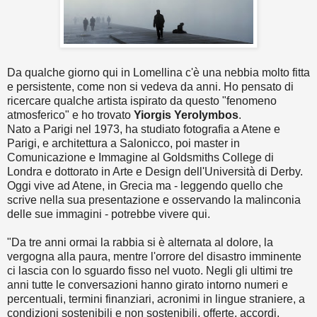
Da qualche giorno qui in Lomellina c'è una nebbia molto fitta
e persistente, come non si vedeva da anni. Ho pensato di
ricercare qualche artista ispirato da questo "fenomeno
atmosferico" e ho trovato
Yiorgis Yerolymbos
.
Nato a Parigi nel 1973, ha studiato fotografia a Atene e
Parigi, e architettura a Salonicco, poi master in
Comunicazione e Immagine al Goldsmiths College di
Londra e dottorato in Arte e Design dell'Università di Derby.
Oggi vive ad Atene, in Grecia ma - leggendo quello che
scrive nella sua presentazione e osservando la malinconia
delle sue immagini - potrebbe vivere qui.
"Da tre anni ormai la rabbia si è alternata al dolore, la
vergogna alla paura, mentre l'orrore del disastro imminente
ci lascia con lo sguardo fisso nel vuoto. Negli gli ultimi tre
anni tutte le conversazioni hanno girato intorno numeri e
percentuali, termini finanziari, acronimi in lingue straniere, a
condizioni sostenibili e non sostenibili, offerte, accordi,