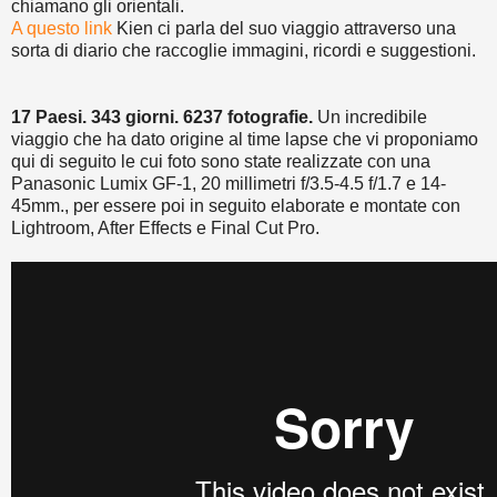
chiamano gli orientali.
A questo link
Kien ci parla del suo viaggio attraverso una
sorta di diario che raccoglie immagini, ricordi e suggestioni.
17 Paesi
.
343 giorni
.
6237
fotografie
.
Un
incredibile
viaggio
che ha dato origine al time lapse che vi proponiamo
qui di seguito le cui foto sono state realizzate
con una
Panasonic Lumix
GF
-1
,
20 millimetri
f/3.5-4.5
f/1.7
e 14-
45mm.,
per essere poi in seguito elaborate e montate con
Lightroom
,
After Effects e
Final Cut Pro
.