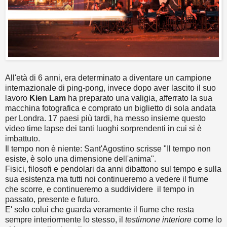
A
ll'età di 6 anni, era determinato a diventare un campione
internazionale di ping-pong, invece d
opo aver lascito il suo
lavoro
Kien Lam
ha
preparato una valigia
,
afferrato la sua
macchina fotografica e
comprato un
biglietto di sola andata
per Londra.
17 paesi
più tardi, ha
messo insieme
questo
video
time lapse
dei tanti luoghi
sorprendenti
in cui si è
imbattuto
.
Il tempo non è niente: Sant'Agostino scrisse "Il tempo non
esiste, è solo una dimensione dell'anima".
Fisici, filosofi e pendolari da anni dibattono sul tempo e sulla
sua esistenza
ma tutti noi continueremo a vedere il fiume
che scorre, e continueremo a suddividere il tempo in
passato, presente e futuro.
E' solo colui che guarda veramente il fiume che resta
sempre interiormente lo stesso, il
testimone interiore
come lo