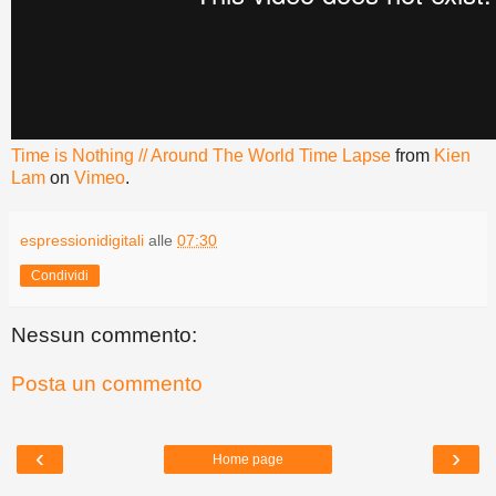
Time is Nothing // Around The World Time Lapse
from
Kien
Lam
on
Vimeo
.
espressionidigitali
alle
07:30
Condividi
Nessun commento:
Posta un commento
‹
›
Home page