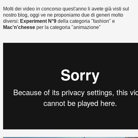
Molti dei video in concorso quest'anno li avete già visti sul
nostro blog, oggi ve ne proponiamo due di generi molto
diversi:
Experiment N°9
della categoria "fashion" e
Mac'n'cheese
per la categoria "animazione"