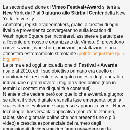
La seconda edizione di
Vimeo Festival+Award
si terrà a
New York dal 7 al 9 giugno allo Skirball Center
della New
York University.
Animatori, registi e videomakers, grafici e creativi di ogni
livello e provenienza convergeranno sulla location di
Washington Square per incontrarsi, assistere e partecipare
all'evento promosso e organizzato da Vimeo. Si prevedono
conversazioni, workshop, proiezioni, installazioni e una
atmosfera estremamente stimolante
(potete acquistare qui i
biglietti).
La prima e ad oggi unica edizione di
Festival + Awards
risale al 2010, ed il suo obiettivo primario era quello di
monitorare il crescente e variegato contesto degli operatori,
individuare e promuovere i migliori video online (non in
termini di contatti ma di qualità e contenuti).
Niente a che vedere però con quello che avverrà a giugno;
se allora il video digitale era nella fase emergente, oggi la
sua evidente evoluzione suggerisce approcci diversi. Nuove
tecnologie, trasversalità applicativa (non c'è telefonino,
tablet, sito o giornale online che non presenti uno o più
video) e crescita esponenziale del numero degli
appassionati di video-making fanno prevedere per la