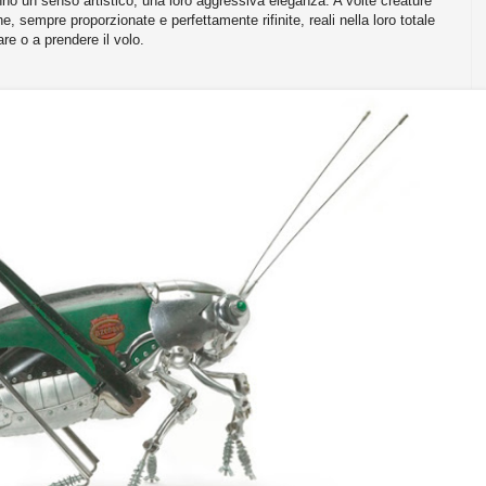
no un senso artistico, una loro aggressiva eleganza. A volte creature
e, sempre proporzionate e perfettamente rifinite, reali nella loro totale
re o a prendere il volo.