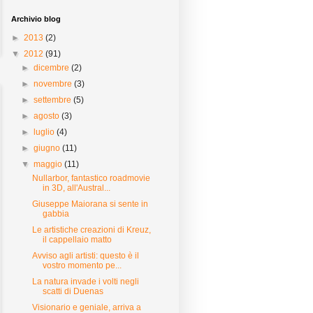
Archivio blog
►
2013
(2)
▼
2012
(91)
►
dicembre
(2)
►
novembre
(3)
►
settembre
(5)
►
agosto
(3)
►
luglio
(4)
►
giugno
(11)
▼
maggio
(11)
Nullarbor, fantastico roadmovie
in 3D, all'Austral...
Giuseppe Maiorana si sente in
gabbia
Le artistiche creazioni di Kreuz,
il cappellaio matto
Avviso agli artisti: questo è il
vostro momento pe...
La natura invade i volti negli
scatti di Duenas
Visionario e geniale, arriva a