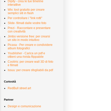
Dipity - crea le tue timeline
interattive
Wix: tool gratuito per creare
semplici siti in flash
Per controllare i "link rotti"
Slide- filmati dalle vostre foto
Prezi - Raccontare e presentare
con creatività
Jimbo versione free: per crearsi
un sito in modo intuitivo
Picasa - Per creare e condividere
album fotografici
Youblisher - Carica un pdf e
ottieni una rivista flippabile
Cooliris: per creare wall 3D di foto
e filmati
Issuu: per creare sfogliabili da pdf
Curiosità
RedBull street art
Partner
Design e comunicazione