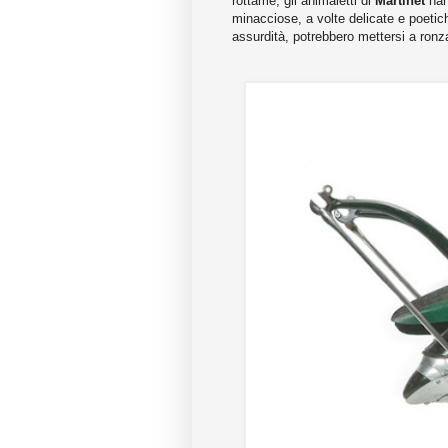
rottame, gli animaletti di
Martinet
han
minacciose, a volte delicate e poetich
assurdità, potrebbero mettersi a ronza