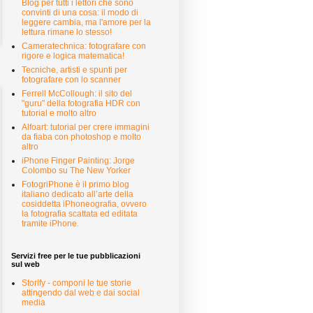
Blog per tutti i lettori che sono
convinti di una cosa: il modo di
leggere cambia, ma l'amore per la
lettura rimane lo stesso!
Cameratechnica: fotografare con
rigore e logica matematica!
Tecniche, artisti e spunti per
fotografare con lo scanner
Ferrell McCollough: il sito del
"guru" della fotografia HDR con
tutorial e molto altro
Alfoart: tutorial per crere immagini
da fiaba con photoshop e molto
altro
iPhone Finger Painting: Jorge
Colombo su The New Yorker
FotogriPhone è il primo blog
italiano dedicato all’arte della
cosiddetta iPhoneografia, ovvero
la fotografia scattata ed editata
tramite iPhone.
Servizi free per le tue pubblicazioni
sul web
Storify - componi le tue storie
attingendo dal web e dai social
media