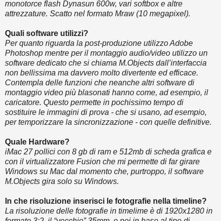
monotorce flash Dynasun 600w, vari softbox e altre
attrezzature. Scatto nel formato Mraw (10 megapixel).
Quali software utilizzi?
Per quanto riguarda la post-produzione utilizzo Adobe
Photoshop mentre per il montaggio audio/video utilizzo un
software dedicato che si chiama M.Objects dall’interfaccia
non bellissima ma davvero molto divertente ed efficace.
Contempla delle funzioni che neanche altri software di
montaggio video più blasonati hanno come, ad esempio, il
caricatore. Questo permette in pochissimo tempo di
sostituire le immagini di prova - che si usano, ad esempio,
per temporizzare la sincronizzazione - con quelle definitive.
Quale Hardware?
iMac 27 pollici con 8 gb di ram e 512mb di scheda grafica e
con il virtualizzatore Fusion che mi permette di far girare
Windows su Mac dal momento che, purtroppo, il software
M.Objects gira solo su Windows.
In che risoluzione inserisci le fotografie nella timeline?
La risoluzione delle fotografie in timelime è di 1920x1280 in
formato 3:2, il “vecchio” 35mm, e poi in base al tipo di