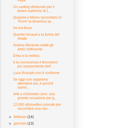
Pepe
Un casting sfortunato per il
tenero ballerino di L...
Quayola e Memo raccontano in
"Form" la dinamica sp...
I'm not there
Quentin Arnaud e la forma del
ritratto
Andrea Morando mette gli
amici sottovuoto
Erika e la nebbia
è la conoscenza il fenomeno
più sorprendente dell'...
Luca Rossato non è conforme
Se oggi non sappiamo
attendere più, è perché
siamo...
Arte a chilometro zero: una
grande occasione per g...
12.000 silhouettes colorate per
raccontare una can...
►
febbraio
(14)
►
gennaio
(13)