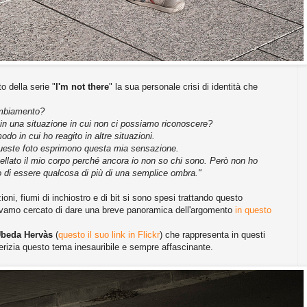
o della serie "
I'm not there
" la sua personale crisi di identità che
ambiamento?
n una situazione in cui non ci possiamo riconoscere?
do in cui ho reagito in altre situazioni.
Queste foto esprimono questa mia sensazione.
llato il mio corpo perché ancora io non so chi sono. Però non ho
o di essere qualcosa di più di una semplice ombra."
oni, fiumi di inchiostro e di bit si sono spesi trattando questo
vamo cercato di dare una breve panoramica dell'argomento
in questo
Úbeda Hervàs
(
questo il suo link in Flickr
) che rappresenta in questi
perizia questo tema inesauribile e sempre affascinante.