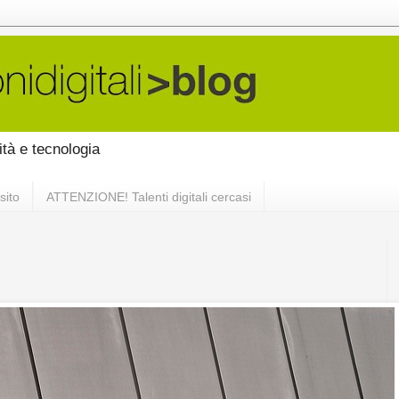
vità e tecnologia
sito
ATTENZIONE! Talenti digitali cercasi