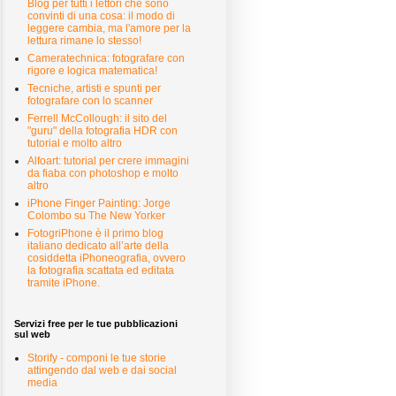
Blog per tutti i lettori che sono
convinti di una cosa: il modo di
leggere cambia, ma l'amore per la
lettura rimane lo stesso!
Cameratechnica: fotografare con
rigore e logica matematica!
Tecniche, artisti e spunti per
fotografare con lo scanner
Ferrell McCollough: il sito del
"guru" della fotografia HDR con
tutorial e molto altro
Alfoart: tutorial per crere immagini
da fiaba con photoshop e molto
altro
iPhone Finger Painting: Jorge
Colombo su The New Yorker
FotogriPhone è il primo blog
italiano dedicato all’arte della
cosiddetta iPhoneografia, ovvero
la fotografia scattata ed editata
tramite iPhone.
Servizi free per le tue pubblicazioni
sul web
Storify - componi le tue storie
attingendo dal web e dai social
media